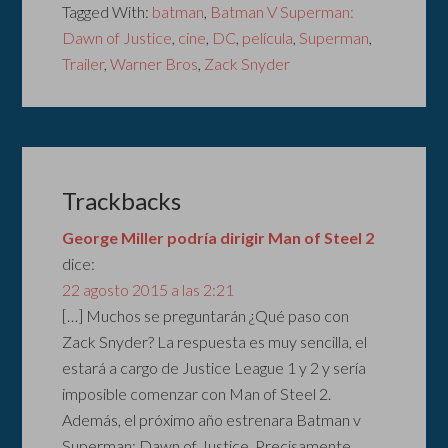
Tagged With:
batman
,
Batman V Superman:
Dawn of Justice
,
cine
,
DC
,
película
,
Superman
,
Trailer
,
Warner Bros
,
Zack Snyder
Trackbacks
George Miller podría dirigir Man of Steel 2
dice:
22 agosto 2015 a las 2:21
[…] Muchos se preguntarán ¿Qué paso con
Zack Snyder? La respuesta es muy sencilla, el
estará a cargo de Justice League 1 y 2 y sería
imposible comenzar con Man of Steel 2.
Además, el próximo año estrenara Batman v
Superman: Dawn of Justice. Precisamente