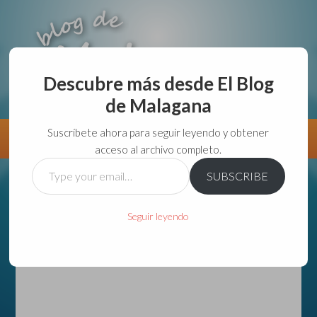
Descubre más desde El Blog
de Malagana
aunque lo haga de malas lo hago....
Suscríbete ahora para seguir leyendo y obtener
Información
Directorio VivirGuadalajara
acceso al archivo completo.
Type
SUBSCRIBE
your
email…
Seguir leyendo