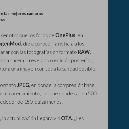
re las mejores camaras
cas
 ser otra que los foros de
OnePlus
, en
ogenMod
, dio a conocer la noticia a los
ganar con las fotografías en formato
RAW
,
para hacer un revelado o edición posterior,
tura una imagen con toda la calidad posible.
 formato
JPEG
, en donde la compresión hace
 de almacenamiento, porque donde caben 500
rededor de 150, quizá menos.
, la actualización llegara vía
OTA
. ¿Les