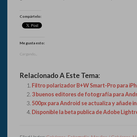
Compártelo:
Me gusta esto:
Cargando...
Relacionado A Este Tema:
Filtro polarizador B+W Smart-Pro para iP
3 buenos editores de fotografía para And
500px para Android se actualiza y añade 
Disponible la beta publica de Adobe Light
Filed Under:
Celulares
,
Fotografía
,
Moviles / Celulares
,
No