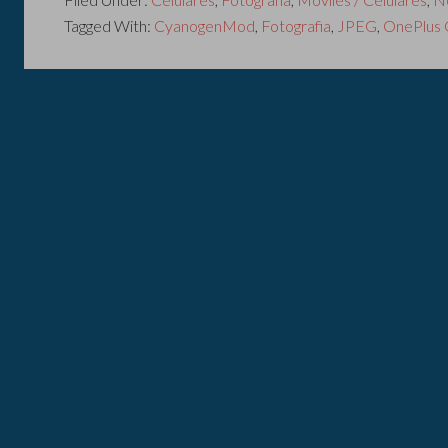
Tagged With:
CyanogenMod
,
Fotografia
,
JPEG
,
OnePlus