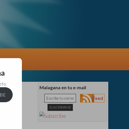
na
eto.
Malagana en tu e-mail
IBE
Feed