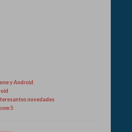
hone y Android
roid
interesantes novedades
room 5
ticias