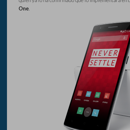
quien ya lo ha confirmado que lo implementara en u
One
.