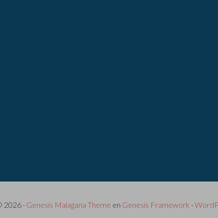
© 2026 ·
Genesis Malagana Theme
en
Genesis Framework
·
WordP