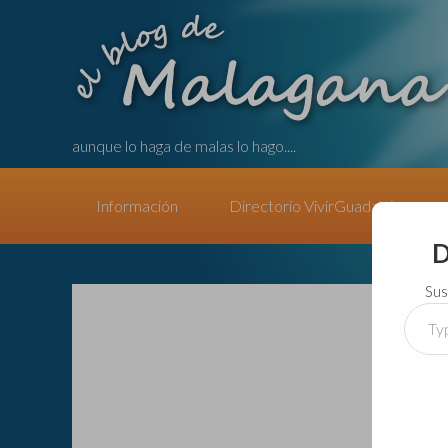
aunque lo haga de malas lo hago....
Información
Directorio VivirGuadalajara
D
Sus
Type
your
email