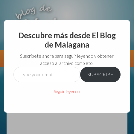
Descubre más desde El Blog
de Malagana
aunque lo haga de malas lo hago....
Suscríbete ahora para seguir leyendo y obtener
Información
Directorio VivirGuadalajara
acceso al archivo completo.
Type
SUBSCRIBE
your
email…
Seguir leyendo