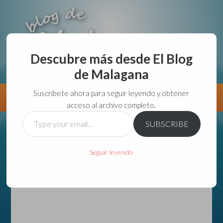
Descubre más desde El Blog
de Malagana
aunque lo haga de malas lo hago....
Suscríbete ahora para seguir leyendo y obtener
Información
Directorio VivirGuadalajara
acceso al archivo completo.
Type
SUBSCRIBE
your
email…
Seguir leyendo