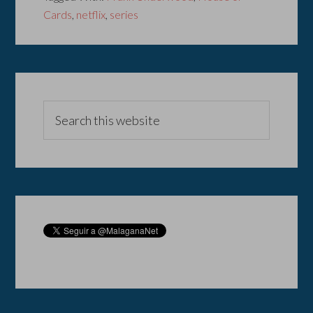
Cards
,
netflix
,
series