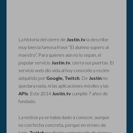
La historia del cierre de
Justin.tv
la describe
muy bien la famosa frase “El alumno supero al
maestro”. Para quienes aún no lo sepan, el
popular servicio
Justin.tv
, cierra sus puertas. El
servicio web dio vida al hoy conocido y recién
adquirido por
Google, Twitch
. De
Justin
no
quedara nada, ni las aplicaciones móviles y las
APIs
. Este 2014
Justin.tv
cumplió 7 años de
fundado.
La noticia ya se había dado a conocer, aunque
no con fecha concreta, porque en el mes de
junio,
Twitch
mediante comunicado de prensa,