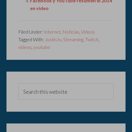
Facebook y YouTube resumen el 2014
en video
Filed Under:
Internet
,
Noticias
,
Videos
Tagged With:
Justin.tv
,
Streaming
,
Twitch
,
videos
,
youtube