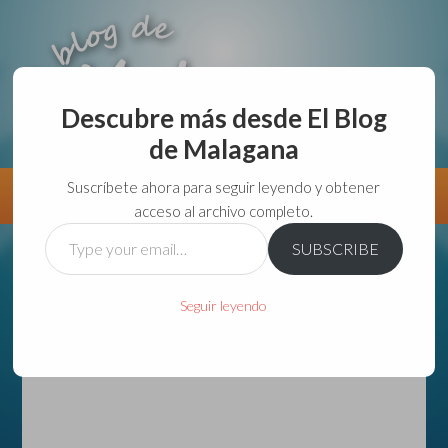
Descubre más desde El Blog
de Malagana
aunque lo haga de malas lo hago....
Suscríbete ahora para seguir leyendo y obtener
Información
Directorio VivirGuadalajara
acceso al archivo completo.
Type
SUBSCRIBE
your
email…
Seguir leyendo