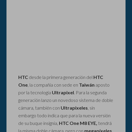
HTC
desde la primera generación del
HTC
One
, la compañía con sede en
Taiwán
aposto
por la tecnología
Ultrapixel
. Para la segunda
generación lanzo un novedoso sistema de doble
cámara, también con
Ultrapixeles
, sin
embargo todo indica que para la nueva versión
de su buque insignia,
HTC One M8 EYE,
tendrá
la misma doble cámara, pero con
megapíxeles
.