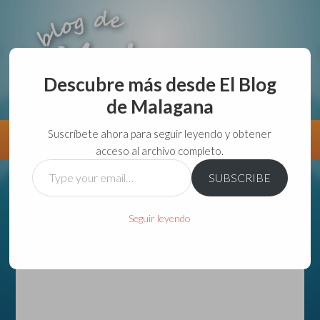
Descubre más desde El Blog
de Malagana
aunque lo haga de malas lo hago....
Suscríbete ahora para seguir leyendo y obtener
Información
Directorio VivirGuadalajara
acceso al archivo completo.
Type
SUBSCRIBE
your
email…
Seguir leyendo