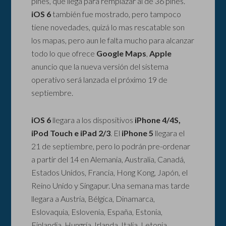
pines, que llega para remplazar al de 36 pines.
iOS 6
también fue mostrado, pero tampoco
tiene novedades, quizá lo mas rescatable son
los mapas, pero aun le falta mucho para alcanzar
todo lo que ofrece
Google Maps
,
Apple
anuncio que la nueva versión del sistema
operativo será lanzada el próximo 19 de
septiembre.
iOS 6
llegara a los dispositivos
iPhone 4/4S,
iPod Touch e iPad 2/3
. El
iPhone 5
llegara el
21 de septiembre, pero lo podrán pre-ordenar
a partir del 14 en Alemania, Australia, Canadá,
Estados Unidos, Francia, Hong Kong, Japón, el
Reino Unido y Singapur. Una semana mas tarde
llegara a Austria, Bélgica, Dinamarca,
Eslovaquia, Eslovenia, España, Estonia,
Finlandia, Hungría, Irlanda, Italia, Letonia,