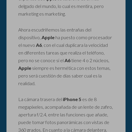
delgado del mundo, lo cual es mentira, pero
marketing es marketing.
Ahora escudriñemos las entrañas del
dispositivo,
Apple
ha puesto como procesador
el nuevo
A6
, con el cual duplicara la velocidad
en diferentes tareas que realiza el teléfono,
pero no se conoce si el
A6
tiene 4 o 2 núcleos,
Apple
siempre es hermética con estos temas,
pero será cuestión de días saber cual es la
realidad.
La cámara trasera del
iPhone 5
es de 8
megapíxeles, acompañada de un lente de zafiro,
apertura f/2.4, entre las funciones que añade,
puede tomar fotos panorámicas con vistas de
360 grados. En cuanto a la cámara delantera,