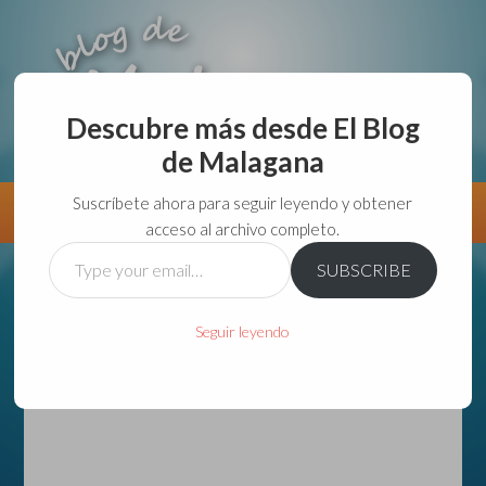
Descubre más desde El Blog
de Malagana
aunque lo haga de malas lo hago....
Suscríbete ahora para seguir leyendo y obtener
Información
Directorio VivirGuadalajara
acceso al archivo completo.
Type
SUBSCRIBE
your
email…
Seguir leyendo