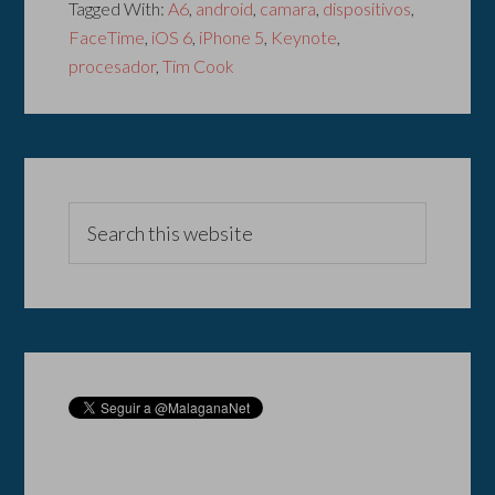
Tagged With:
A6
,
android
,
camara
,
dispositivos
,
FaceTime
,
iOS 6
,
iPhone 5
,
Keynote
,
procesador
,
Tim Cook