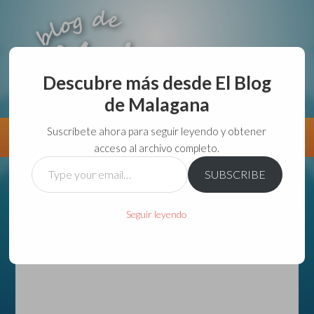
Descubre más desde El Blog
de Malagana
aunque lo haga de malas lo hago....
Suscríbete ahora para seguir leyendo y obtener
Información
Directorio VivirGuadalajara
acceso al archivo completo.
Type
SUBSCRIBE
your
email…
Seguir leyendo