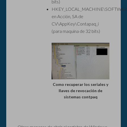
bits)
HKEY_LOCAL_MACHINE\SOFTWARE
en Acción, SA de
CV\AppKey\Contapaq_i
(para maquina de 32 bits)
Como recuperar los seriales y
llaves de revocación de
sistemas contpaq
Otras maneras de abrir el registro de Windows