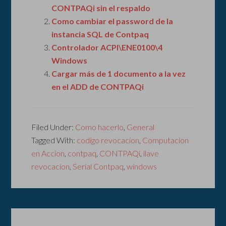
CONTPAQi sin el respaldo
Como cambiar el password de la
instancia SQL de Contpaq
Controlador ACPI\ENE0100\4
Windows
Cargar más de 1 documento a la vez
en el ADD de CONTPAQi
Filed Under:
Como hacerlo
,
General
Tagged With:
codigo revocacion
,
Computacion
en Accion
,
contpaq
,
CONTPAQi
,
llave
revocacion
,
Serial Contpaq
,
windows