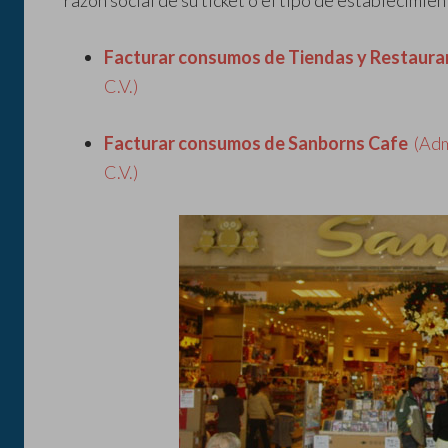
razón social de su ticket o el tipo de establecimie
Facturar consumos de Tiendas y Restaura
C.V.)
Facturar consumos de Sanborns Cafe
(Admi
C.V.)