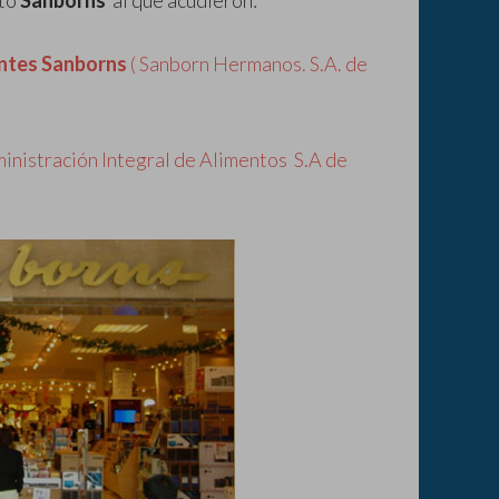
nto
Sanborns
al que acudieron:
ntes Sanborns
( Sanborn Hermanos. S.A. de
nistración Integral de Alimentos S.A de