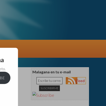
na
eto.
Malagana en tu e-mail
IBE
Feed