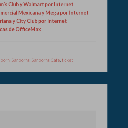
m’s Club y Walmart por Internet
omercial Mexicana y Mega por Internet
iana y City Club por Internet
icas de OfficeMax
nborn
,
Sanborns
,
Sanborns Cafe
,
ticket