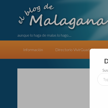
aunque lo haga de malas lo hago....
Información
Directorio VivirGuadalajara
D
Sus
Type
your
email