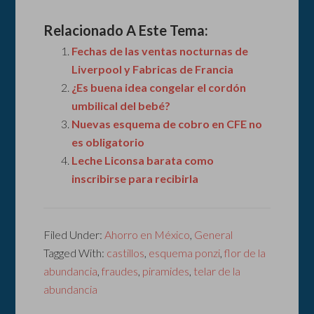
Relacionado A Este Tema:
Fechas de las ventas nocturnas de
Liverpool y Fabricas de Francia
¿Es buena idea congelar el cordón
umbilical del bebé?
Nuevas esquema de cobro en CFE no
es obligatorio
Leche Liconsa barata como
inscribirse para recibirla
Filed Under:
Ahorro en México
,
General
Tagged With:
castillos
,
esquema ponzi
,
flor de la
abundancia
,
fraudes
,
piramides
,
telar de la
abundancia