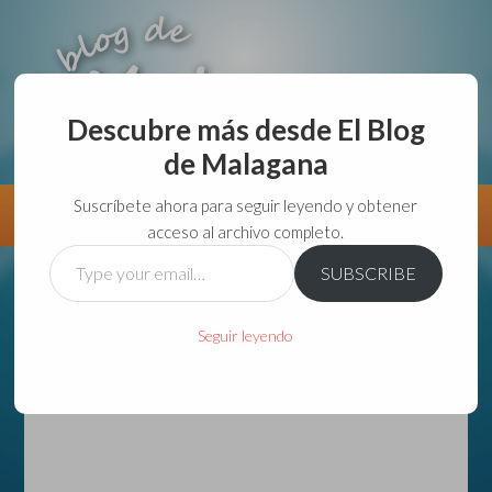
Descubre más desde El Blog
de Malagana
aunque lo haga de malas lo hago....
Suscríbete ahora para seguir leyendo y obtener
Información
Directorio VivirGuadalajara
acceso al archivo completo.
Type
SUBSCRIBE
your
email…
Seguir leyendo