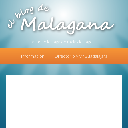
aunque lo haga de malas lo hago....
Información
Directorio VivirGuadalajara