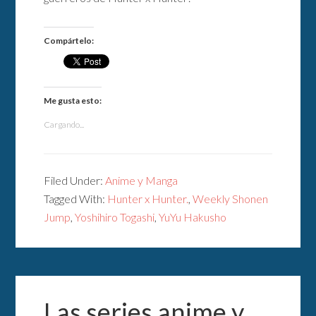
Compártelo:
Me gusta esto:
Cargando...
Filed Under:
Anime y Manga
Tagged With:
Hunter x Hunter.
,
Weekly Shonen
Jump
,
Yoshihiro Togashi
,
YuYu Hakusho
Las series anime y