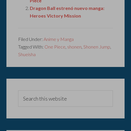
Piece
Dragon Ball estrenó nuevo manga:
Heroes Victory Mission
Filed Under:
Anime y Manga
Tagged With:
One Piece
,
shonen
,
Shonen Jump
,
Shueisha