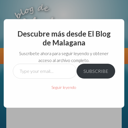
Descubre más desde El Blog
de Malagana
aunque lo haga de malas lo hago....
Suscríbete ahora para seguir leyendo y obtener
Información
Directorio VivirGuadalajara
acceso al archivo completo.
Type
SUBSCRIBE
your
email…
Seguir leyendo