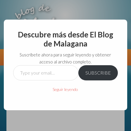
Descubre más desde El Blog
de Malagana
aunque lo haga de malas lo hago....
Suscríbete ahora para seguir leyendo y obtener
Información
Directorio VivirGuadalajara
acceso al archivo completo.
Type
SUBSCRIBE
your
email…
Seguir leyendo