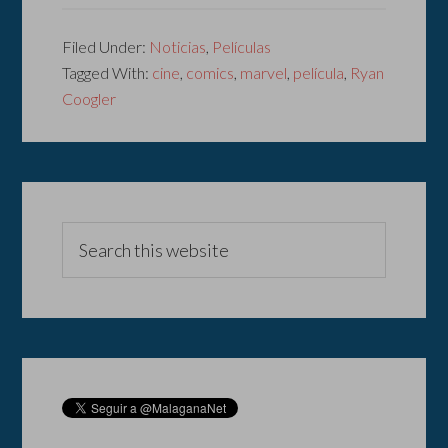
Filed Under:
Noticias
,
Películas
Tagged With:
cine
,
comics
,
marvel
,
película
,
Ryan
Coogler