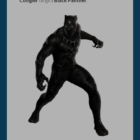
Coogler
dirigirá
Black Panther
.