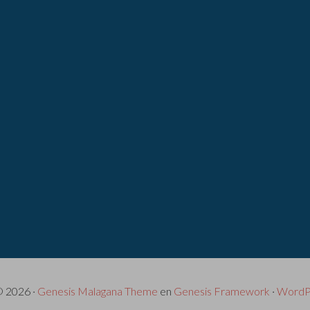
© 2026 ·
Genesis Malagana Theme
en
Genesis Framework
·
WordP