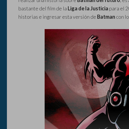
realizar una historia sobre
Batman del futuro
, es
bastante del film de la
Liga de la Justicia
para el 2
historias e ingresar esta versión de
Batman
con l