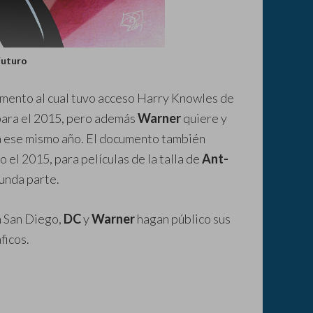
Futuro
cumento al cual tuvo acceso Harry Knowles de
ara el 2015, pero además
Warner
quiere y
 ese mismo año. El documento también
 el 2015, para películas de la talla de
Ant-
unda parte.
 San Diego,
DC
y
Warner
hagan público sus
ficos.