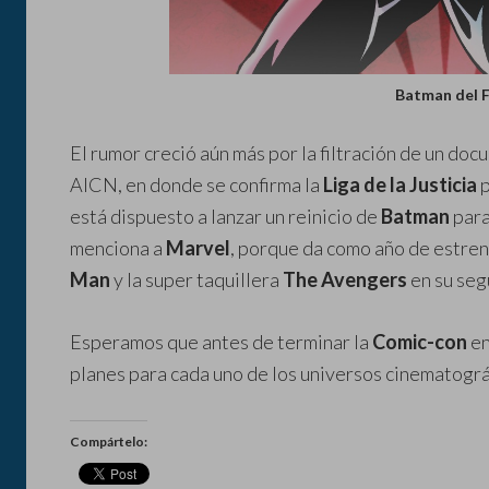
Batman del 
El rumor creció aún más por la filtración de un do
AICN, en donde se confirma la
Liga de la Justicia
p
está dispuesto a lanzar un reinicio de
Batman
para
menciona a
Marvel
, porque da como año de estreno
Man
y la super taquillera
The Avengers
en su seg
Esperamos que antes de terminar la
Comic-con
en
planes para cada uno de los universos cinematográ
Compártelo: