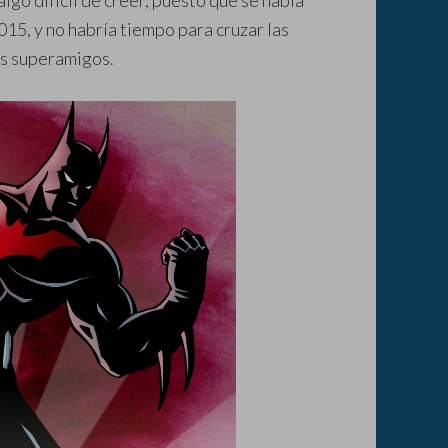
 algo difícil de creer, puesto que se habla
015, y no habría tiempo para cruzar las
os superamigos.