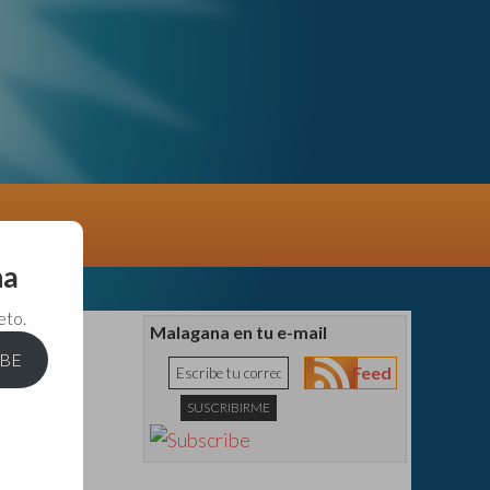
na
eto.
Malagana en tu e-mail
IBE
Feed