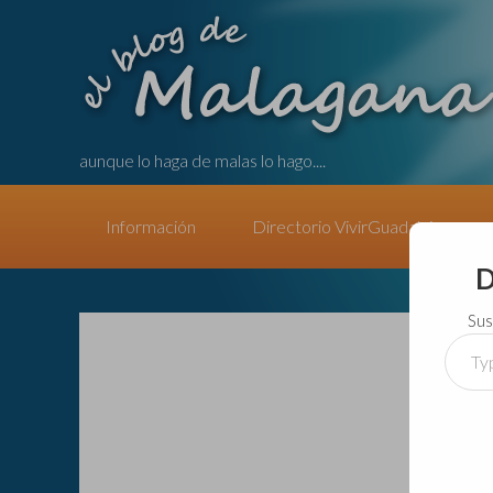
aunque lo haga de malas lo hago....
Información
Directorio VivirGuadalajara
D
Sus
Type
your
email