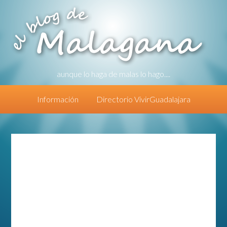
aunque lo haga de malas lo hago....
Información
Directorio VivirGuadalajara