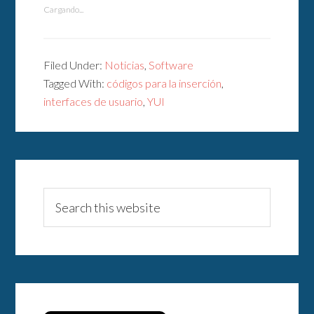
Cargando...
Filed Under:
Noticias
,
Software
Tagged With:
códigos para la inserción
,
interfaces de usuario
,
YUI