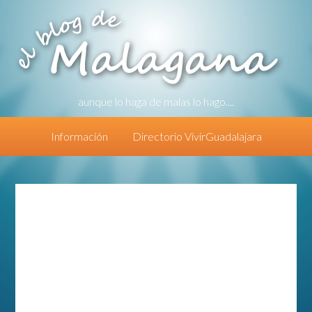
aunque lo haga de malas lo hago....
Información
Directorio VivirGuadalajara