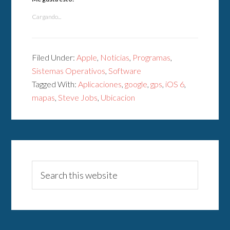
Cargando...
Filed Under:
Apple
,
Noticias
,
Programas
,
Sistemas Operativos
,
Software
Tagged With:
Aplicaciones
,
google
,
gps
,
iOS 6
,
mapas
,
Steve Jobs
,
Ubicacion