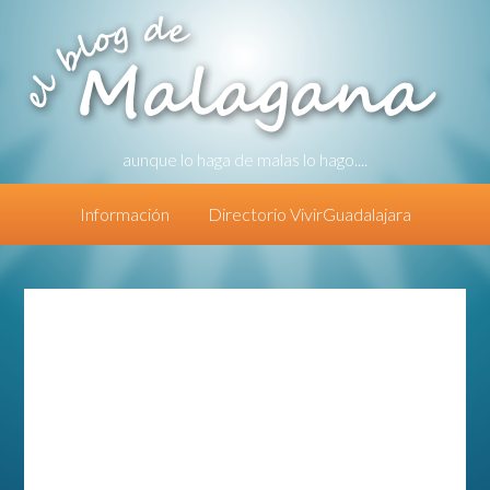
aunque lo haga de malas lo hago....
Información
Directorio VivirGuadalajara