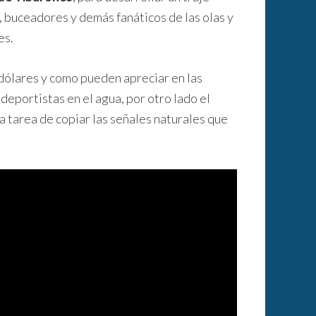
s, buceadores y demás fanáticos de las olas y
es.
 dólares y como pueden apreciar en las
deportistas en el agua, por otro lado el
 la tarea de copiar las señales naturales que