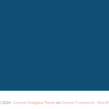
© 2026 ·
Genesis Malagana Theme
en
Genesis Framework
·
WordP