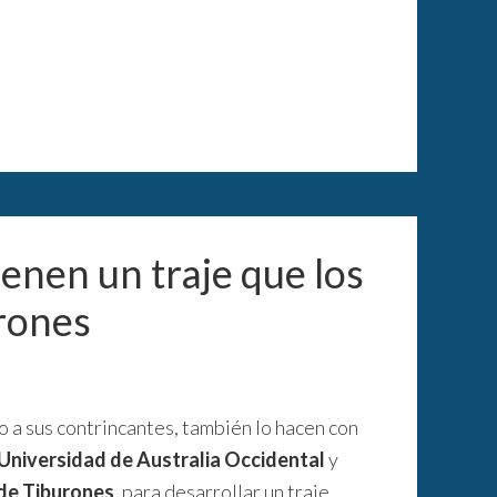
ienen un traje que los
urones
o a sus contrincantes, también lo hacen con
Universidad de Australia Occidental
y
de Tiburones
, para desarrollar un traje