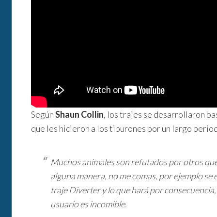
Según
Shaun Collin
, los trajes se desarrollaron 
que les hicieron a los tiburones por un largo peri
Muchos animales son refutados por otros que 
alguna manera, no me comas, por ejemplo se ex
traje Diverter y lo que hará por consecuencia, 
usuario es incomible.