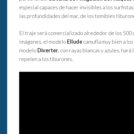
especial capaces de hacer invisibles a los surfista
las profundidades del mar, de los temibles tiburon
El traje será comercializado alrededor de los 500
imágenes, el modelo
Ellude
camufla muy bien a los 
modelo
Diverter
, con rayas blancas y azules, hará
repelen a los tiburones.