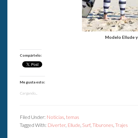
Modelo Ellude y
Compártelo:
Me gusta esto:
Cargando...
Filed Under:
Noticias
,
temas
Tagged With:
Diverter
,
Ellude
,
Surf
,
Tiburones
,
Trajes