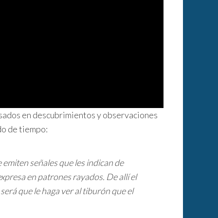
basados en descubrimientos y observaciones
odo de tiempo:
emiten señales que les indican de
presa en patrones rayados. De allí el
será que le haga ver al tiburón que el