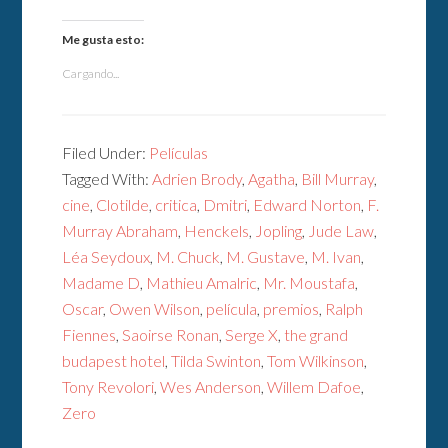
Me gusta esto:
Cargando...
Filed Under:
Películas
Tagged With:
Adrien Brody
,
Agatha
,
Bill Murray
,
cine
,
Clotilde
,
critica
,
Dmitri
,
Edward Norton
,
F.
Murray Abraham
,
Henckels
,
Jopling
,
Jude Law
,
Léa Seydoux
,
M. Chuck
,
M. Gustave
,
M. Ivan
,
Madame D
,
Mathieu Amalric
,
Mr. Moustafa
,
Oscar
,
Owen Wilson
,
película
,
premios
,
Ralph
Fiennes
,
Saoirse Ronan
,
Serge X
,
the grand
budapest hotel
,
Tilda Swinton
,
Tom Wilkinson
,
Tony Revolori
,
Wes Anderson
,
Willem Dafoe
,
Zero