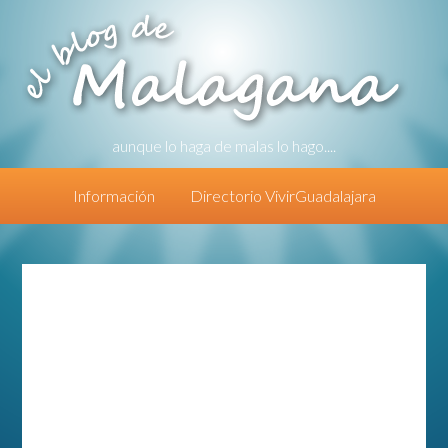
aunque lo haga de malas lo hago....
Información
Directorio VivirGuadalajara