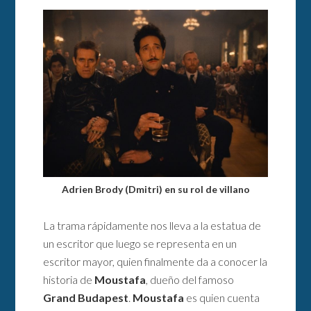
Adrien Brody (Dmitri) en su rol de villano
La trama rápidamente nos lleva a la estatua de
un escritor que luego se representa en un
escritor mayor, quien finalmente da a conocer la
historia de
Moustafa
, dueño del famoso
Grand Budapest
.
Moustafa
es quien cuenta