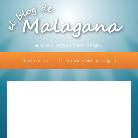
aunque lo haga de malas lo hago....
Información
Directorio VivirGuadalajara