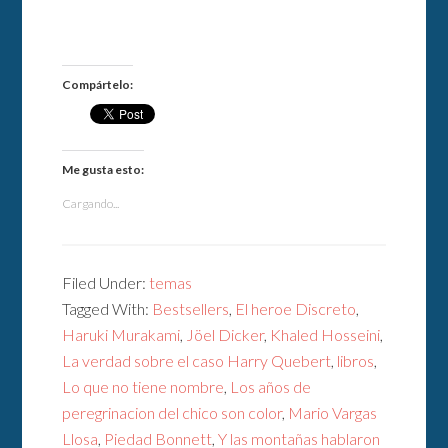
Compártelo:
Me gusta esto:
Cargando...
Filed Under:
temas
Tagged With:
Bestsellers
,
El heroe Discreto
,
Haruki Murakami
,
Jöel Dicker
,
Khaled Hosseini
,
La verdad sobre el caso Harry Quebert
,
libros
,
Lo que no tiene nombre
,
Los años de
peregrinacion del chico son color
,
Mario Vargas
Llosa
,
Piedad Bonnett
,
Y las montañas hablaron