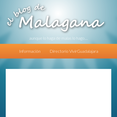
aunque lo haga de malas lo hago....
Información
Directorio VivirGuadalajara