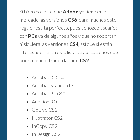
Si bien es cierto que
Adobe
ya tiene en el
mercado las versiones
CS6
, para muchos este
regalo resulta perfecto, pues conozco usuarios
con
PCs
ya de algunos años y que no soportan
ni siquiera las versiones
CS4
, así que si están
interesados, esta es la lista de aplicaciones que
podrán encontrar en la suite
CS2
:
Acrobat 3D 1.0
Acrobat Standard 7.0
Acrobat Pro 8.0
Audition 3.0
GoLive CS2
Illustrator CS2
InCopy CS2
InDesign CS2