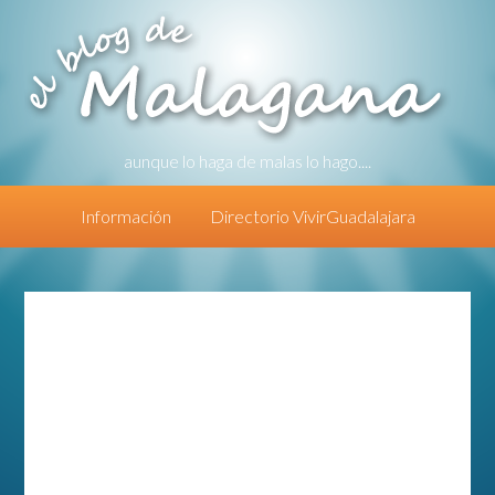
aunque lo haga de malas lo hago....
Información
Directorio VivirGuadalajara