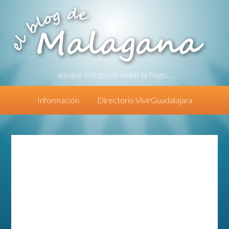
aunque lo haga de malas lo hago....
Información
Directorio VivirGuadalajara