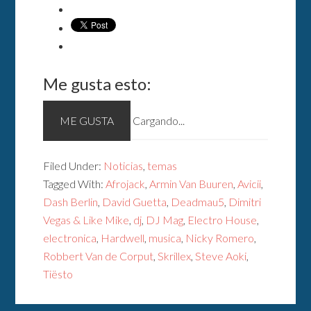
Me gusta esto:
ME GUSTA
Cargando...
Filed Under:
Noticias
,
temas
Tagged With:
Afrojack
,
Armin Van Buuren
,
Avicii
,
Dash Berlin
,
David Guetta
,
Deadmau5
,
Dimitri
Vegas & Like Mike
,
dj
,
DJ Mag
,
Electro House
,
electronica
,
Hardwell
,
musica
,
Nicky Romero
,
Robbert Van de Corput
,
Skrillex
,
Steve Aoki
,
Tiësto