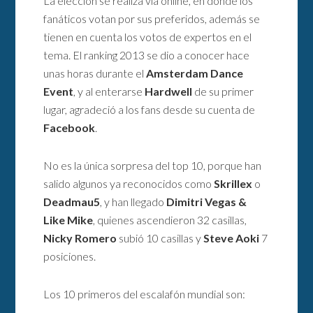
La elección se realiza vía online, en donde los
fanáticos votan por sus preferidos, además se
tienen en cuenta los votos de expertos en el
tema. El ranking 2013 se dio a conocer hace
unas horas durante el
Amsterdam Dance
Event
, y al enterarse
Hardwell
de su primer
lugar, agradeció a los fans desde su cuenta de
Facebook
.
No es la única sorpresa del top 10, porque han
salido algunos ya reconocidos como
Skrillex
o
Deadmau5
, y han llegado
Dimitri Vegas &
Like Mike
, quienes ascendieron 32 casillas,
Nicky Romero
subió 10 casillas y
Steve Aoki
7
posiciones.
Los 10 primeros del escalafón mundial son: