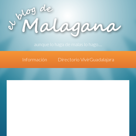
aunque lo haga de malas lo hago....
Información
Directorio VivirGuadalajara