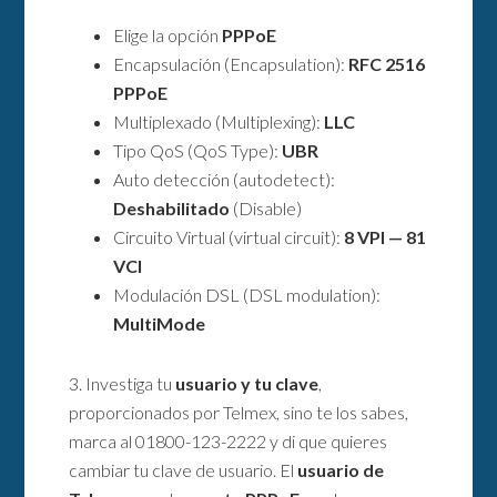
Elige la opción
PPPoE
Encapsulación (Encapsulation):
RFC 2516
PPPoE
Multiplexado (Multiplexing):
LLC
Tipo QoS (QoS Type):
UBR
Auto detección (autodetect):
Deshabilitado
(Disable)
Circuito Virtual (virtual circuit):
8 VPI — 81
VCI
Modulación DSL (DSL modulation):
MultiMode
3. Investiga tu
usuario y tu clave
,
proporcionados por Telmex, sino te los sabes,
marca al 01800-123-2222 y di que quieres
cambiar tu clave de usuario. El
usuario de