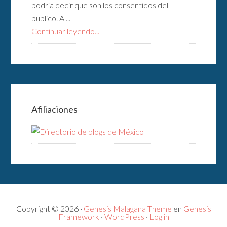
podría decir que son los consentidos del
publico. A ...
Continuar leyendo...
Afiliaciones
Copyright © 2026 ·
Genesis Malagana Theme
en
Genesis
Framework
·
WordPress
·
Log in