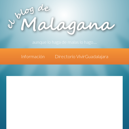
aunque lo haga de malas lo hago....
Información
Directorio VivirGuadalajara