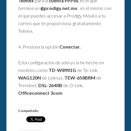
Telmex
para la
cuenta PPPoE
es el que
termina en
@prodigy.net.mx
, es el mismo con
el que puedes accesar a Prodigy Móvil o a tu
correo que te proporciona gratuitamente
Telmex.
4. Presiona la opción
Conectar.
Esta configuración de adsl yo la he hecho en
modelos como
TD-W8901G
de Tp-Link,
WAG120N
de Linksys,
TEW-658BRM
de
Trendnet,
DSL-2640B
de D-Link,
Officeconnect 3com
.
Compártelo: