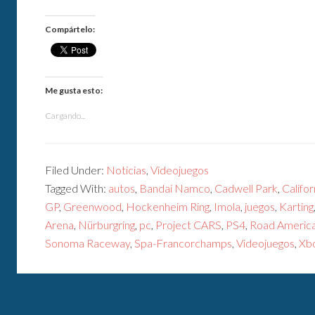
Compártelo:
Me gusta esto:
Cargando...
Filed Under:
Noticias
,
Videojuegos
Tagged With:
autos
,
Bandai Namco
,
Cadwell Park
,
Califo
GP
,
Greenwood
,
Hockenheim Ring
,
Imola
,
juegos
,
Karting
Arena
,
Nürburgring
,
pc
,
Project CARS
,
PS4
,
Road Americ
Sonoma Raceway
,
Spa-Francorchamps
,
Videojuegos
,
Xb