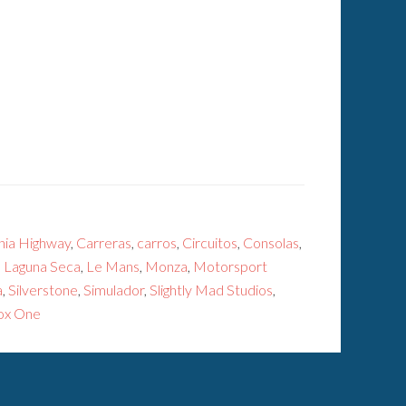
rnia Highway
,
Carreras
,
carros
,
Circuitos
,
Consolas
,
,
Laguna Seca
,
Le Mans
,
Monza
,
Motorsport
a
,
Silverstone
,
Simulador
,
Slightly Mad Studios
,
ox One