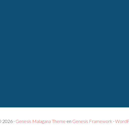
© 2026 ·
Genesis Malagana Theme
en
Genesis Framework
·
WordP