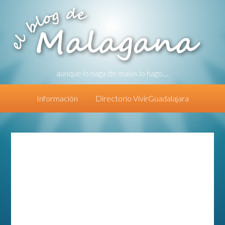
aunque lo haga de malas lo hago....
Información
Directorio VivirGuadalajara