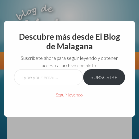
Descubre más desde El Blog
de Malagana
aunque lo haga de malas lo hago....
Suscríbete ahora para seguir leyendo y obtener
Información
Directorio VivirGuadalajara
acceso al archivo completo.
Type
SUBSCRIBE
your
email…
Seguir leyendo