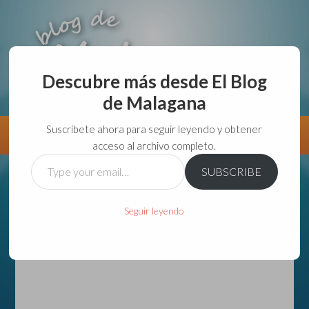
Descubre más desde El Blog
de Malagana
aunque lo haga de malas lo hago....
Suscríbete ahora para seguir leyendo y obtener
Información
Directorio VivirGuadalajara
acceso al archivo completo.
Type
SUBSCRIBE
your
email…
Seguir leyendo