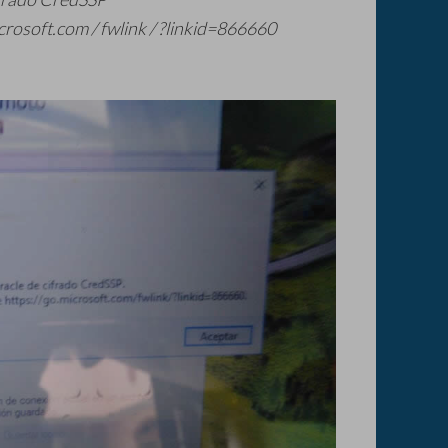
icrosoft.com / fwlink / ?linkid=866660