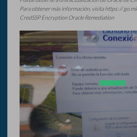
Para obtener más información, visita https: // go.m
CredSSP Encryption Oracle Remediation