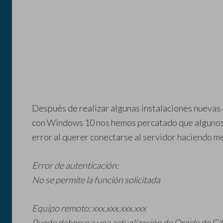
Después de realizar algunas instalaciones nueva
con Windows 10 nos hemos percatado que algunos c
error al querer conectarse al servidor haciendo me
Error de autenticación:
No se permite la función solicitada
Equipo remoto: xxx.xxx.xxx.xxx
Puede deberse a una actualización de Oracle de C