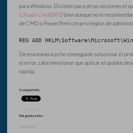
para Windows 10 o bien para otras versiones el qu
Cifrado CredSSP
.
O bien aunque no lo recomiendan
de CMD o PowerShell con privilegios de administr
REG ADD HKLM\Software\Microsoft\Wi
De esa manera yo he conseguido solucionar el pr
el error, cabe mencionar que aplicar el update des
rapida.
Compártelo:
Me gusta esto:
Cargando...