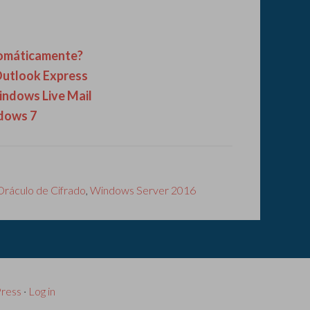
tomáticamente?
Outlook Express
indows Live Mail
ndows 7
Oráculo de Cifrado
,
Windows Server 2016
ress
·
Log in