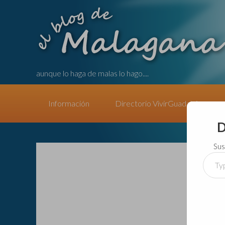
aunque lo haga de malas lo hago....
Información
Directorio VivirGuadalajara
D
Sus
Type
your
email