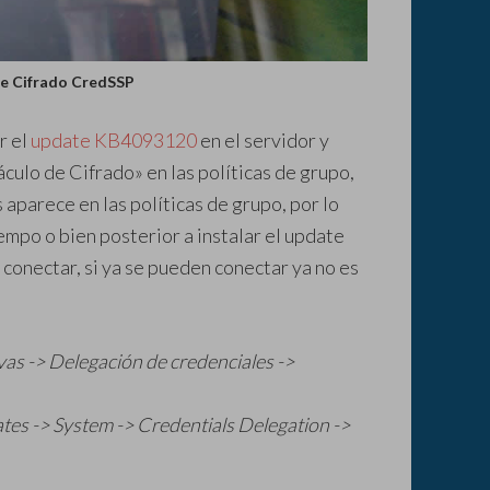
de Cifrado CredSSP
r el
update KB4093120
en el servidor y
culo de Cifrado» en las políticas de grupo,
 aparece en las políticas de grupo, por lo
empo o bien posterior a instalar el update
n conectar, si ya se pueden conectar ya no es
vas -> Delegación de credenciales ->
es -> System -> Credentials Delegation ->