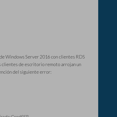
s de Windows Server 2016 con clientes RDS
lientes de escritorio remoto arrojan un
nción del siguiente error:
ifrado CredSSP