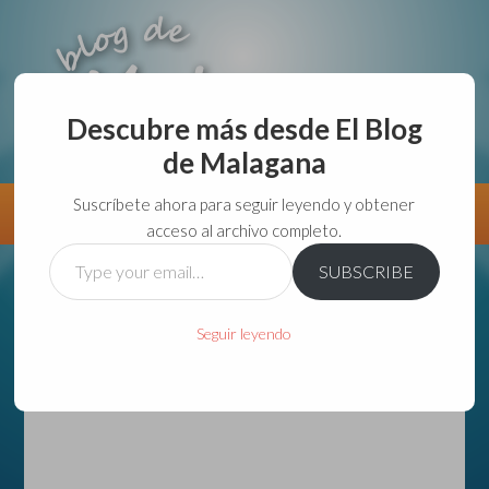
Descubre más desde El Blog
de Malagana
aunque lo haga de malas lo hago....
Suscríbete ahora para seguir leyendo y obtener
Información
Directorio VivirGuadalajara
acceso al archivo completo.
Type
SUBSCRIBE
your
email…
Seguir leyendo