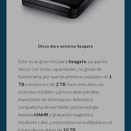
Disco duro externo Seagate
Este es un gran reto para
Seagate
, ya que los
discos con estas capacidades, no gozan de
buena fama, por que las primeras unidades de
1
TB
e incluso los de
2 TB
hace unos años, no
eran muy estables y provocaban pérdida
importante de información. Además la
compañía ha desarrollado una tecnología
llamada
HAMR
o grabación magnética
mediante calor, y esta misma será utilizada en el
futuro discos duros de
10 TB
.