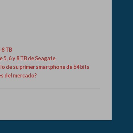
 8 TB
 5, 6 y 8 TB de Seagate
lo de su primer smartphone de 64 bits
es del mercado?