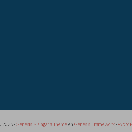
© 2026 ·
Genesis Malagana Theme
en
Genesis Framework
·
WordP