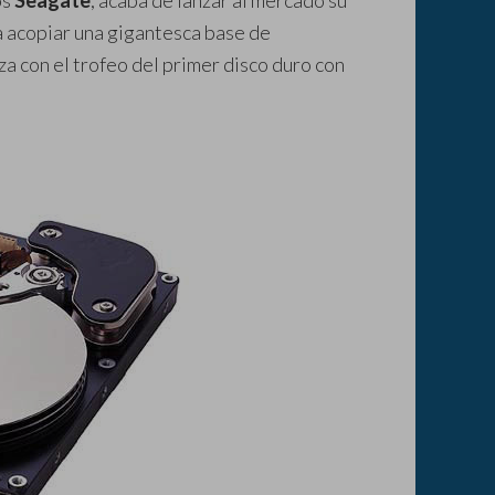
os
Seagate
, acaba de lanzar al mercado su
 acopiar una gigantesca base de
za con el trofeo del primer disco duro con