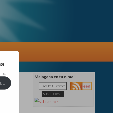
na
eto.
Malagana en tu e-mail
IBE
Feed