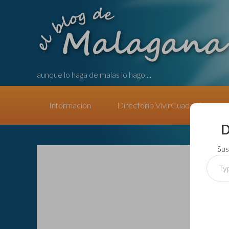
aunque lo haga de malas lo hago....
Información
Directorio VivirGuadalajara
D
Sus
Type
your
email