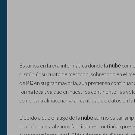
Estamos en la era informática donde la
nube
comien
disminuir su cuota de mercado, sobretodo en el me
de
PC
en su gran mayoría, aun prefieren continuar 
forma local, ya que en nuestros continente, las vel
como para almacenar gran cantidad de datos en la
Debido a que el auge de la
nube
aun no es tan ampl
tradicionales, algunos fabricantes continúan pres