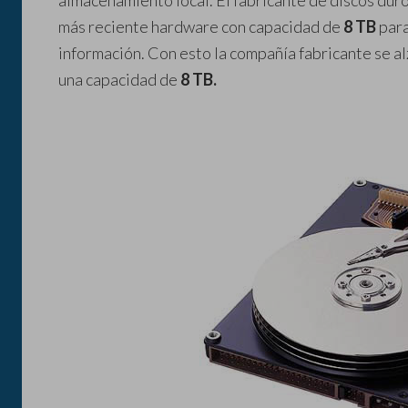
almacenamiento local. El fabricante de discos dur
más reciente hardware con capacidad de
8 TB
para
información. Con esto la compañía fabricante se al
una capacidad de
8 TB.