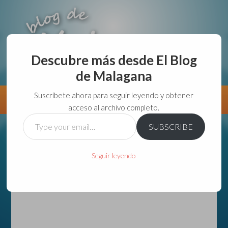
Descubre más desde El Blog
de Malagana
aunque lo haga de malas lo hago....
Suscríbete ahora para seguir leyendo y obtener
Información
Directorio VivirGuadalajara
acceso al archivo completo.
Type
SUBSCRIBE
your
email…
Seguir leyendo