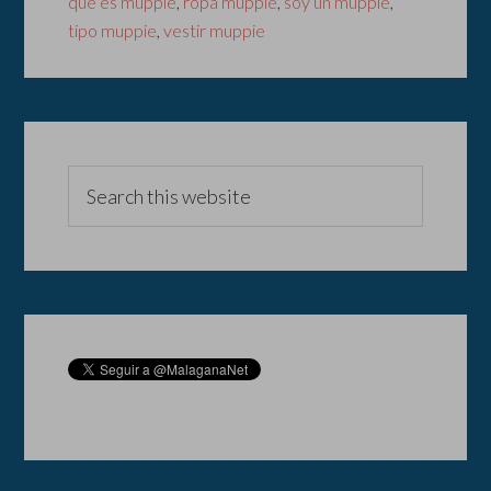
que es muppie
,
ropa muppie
,
soy un muppie
,
tipo muppie
,
vestir muppie