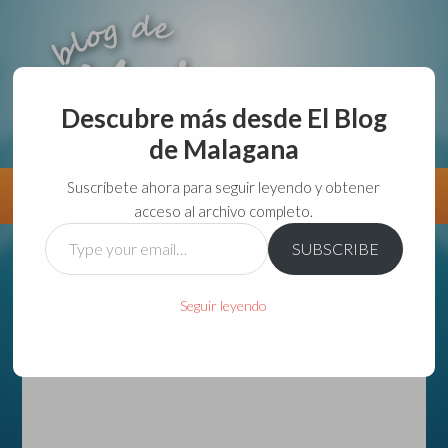
Descubre más desde El Blog
de Malagana
aunque lo haga de malas lo hago....
Suscríbete ahora para seguir leyendo y obtener
Información
Directorio VivirGuadalajara
acceso al archivo completo.
Type
SUBSCRIBE
your
email…
Seguir leyendo