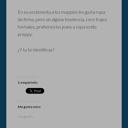
En su vestimenta a los muppies les gusta ropa
de firma, pero sin alguna tendencia, cero trajes
formales, prefieren los jeans y ropa estilo
preppy.
¿Y tu te identificas?
Compártelo:
Me gusta esto:
Cargando...