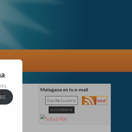
na
eto.
Malagana en tu e-mail
IBE
Feed