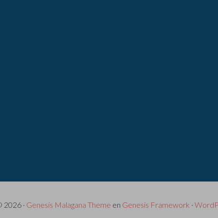
© 2026 ·
Genesis Malagana Theme
en
Genesis Framework
·
WordP