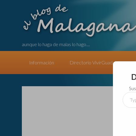
aunque lo haga de malas lo hago....
Información
Directorio VivirGuadalajara
D
Sus
Type
your
email