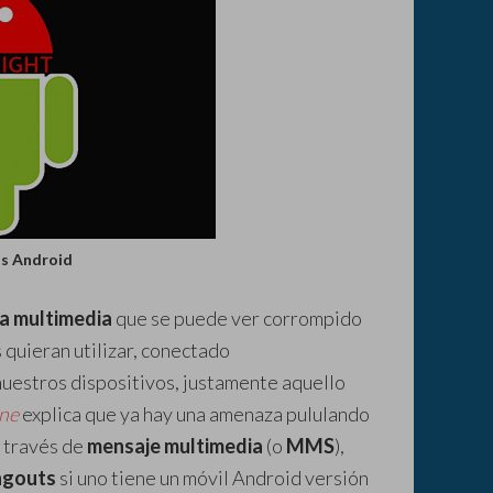
os Android
ía multimedia
que se puede ver corrompido
 quieran utilizar, conectado
nuestros dispositivos, justamente aquello
ne
explica que ya hay una amenaza pululando
a través de
mensaje multimedia
(o
MMS
),
ngouts
si uno tiene un móvil Android versión