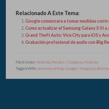
Relacionado A Este Tema:
Google comenzara a tomar medidas contra 
Como actualizar el Samsung Galaxy S III a 
Grand Theft Auto: Vice City para iOS y And
Grabación profesional de audio con iRig R
Filed Under:
Android
,
Moviles / Celulares
,
Noticias
Tagged With:
amenaza virtual
,
Google+ Hangouts
,
librerí