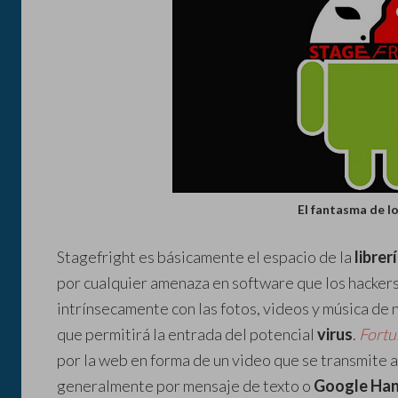
El fantasma de l
Stagefright es básicamente el espacio de la
librer
por cualquier amenaza en software que los hackers
intrínsecamente con las fotos, videos y música de 
que permitirá la entrada del potencial
virus
.
Fortu
por la web en forma de un video que se transmite 
generalmente por mensaje de texto o
Google Ha