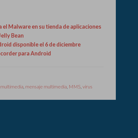
el Malware en su tienda de aplicaciones
Jelly Bean
roid disponible el 6 de diciembre
ecorder para Android
a multimedia
,
mensaje multimedia
,
MMS
,
virus