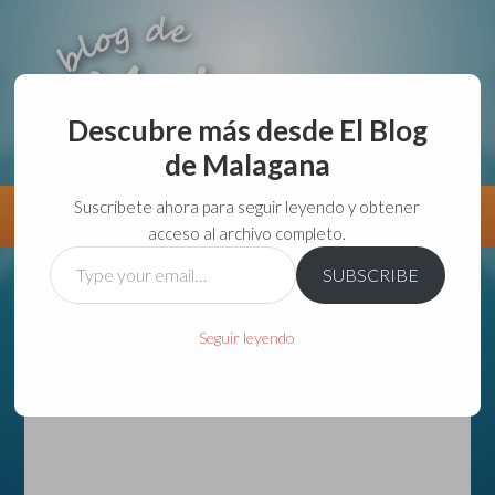
Descubre más desde El Blog
de Malagana
aunque lo haga de malas lo hago....
Suscríbete ahora para seguir leyendo y obtener
Información
Directorio VivirGuadalajara
acceso al archivo completo.
Type
SUBSCRIBE
your
email…
Seguir leyendo