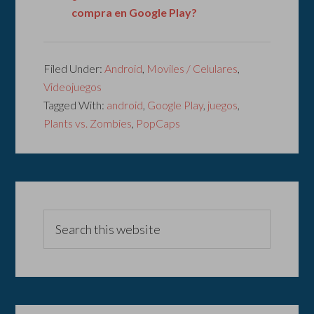
compra en Google Play?
Filed Under:
Android
,
Moviles / Celulares
,
Videojuegos
Tagged With:
android
,
Google Play
,
juegos
,
Plants vs. Zombies
,
PopCaps