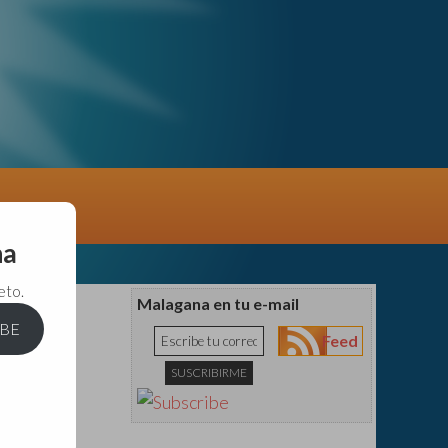
na
eto.
Malagana en tu e-mail
IBE
Feed