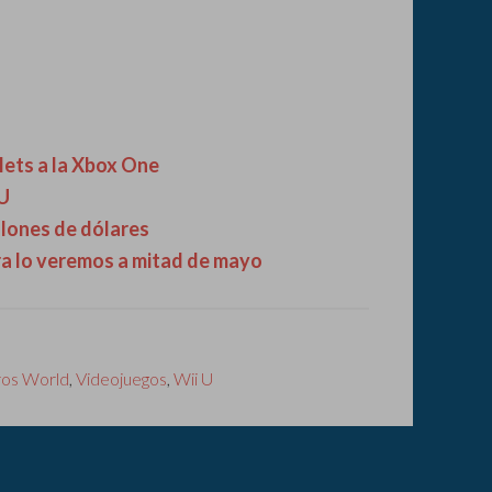
ets a la Xbox One
 U
llones de dólares
a lo veremos a mitad de mayo
ros World
,
Videojuegos
,
Wii U