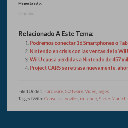
Me gusta esto:
Cargando...
Relacionado A Este Tema:
Podremos conectar 16 Smartphones o Tabl
Nintendo en crisis con las ventas de la Wii
Wii U causa perdidas a Nintendo de 457 mi
Project CARS se retrasa nuevamente, ahor
Filed Under:
Hardware
,
Software
,
Videojuegos
Tagged With:
Consolas
,
moviles
,
nintendo
,
Super Mario b