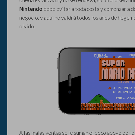
queda estancada y no se renueva, su futuro será in
Nintendo
debe evitar a toda costa y comenzar a d
negocio, y aquí no valdrá todos los años de hegem
olvido.
A las malas ventas se le suman el poco apoyo por 