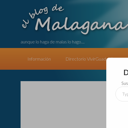
aunque lo haga de malas lo hago....
Información
Directorio VivirGuadalajara
D
Sus
Type
your
email