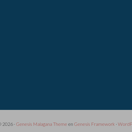
© 2026 ·
Genesis Malagana Theme
en
Genesis Framework
·
WordP