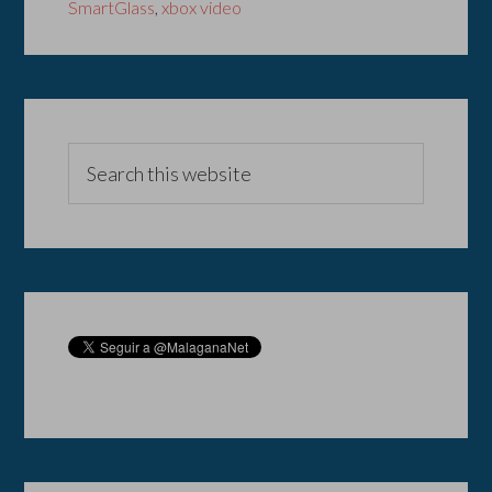
SmartGlass
,
xbox video