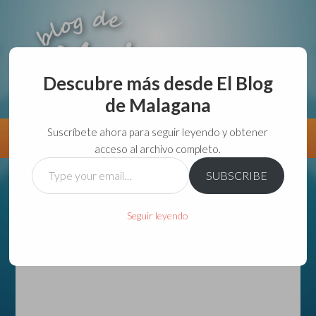
Descubre más desde El Blog
de Malagana
aunque lo haga de malas lo hago....
Suscríbete ahora para seguir leyendo y obtener
Información
Directorio VivirGuadalajara
acceso al archivo completo.
Type
SUBSCRIBE
your
email…
Seguir leyendo