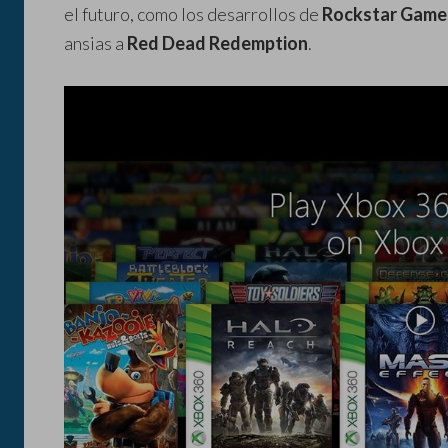
el futuro, como los desarrollos de
Rockstar Game
ansias a
Red Dead Redemption
.