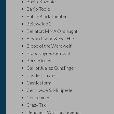
Banjo-Kazooie
Banjo-Tooie
BattleBlock Theater
Bejeweled 2
Bellator: MMA Onslaught
Beyond Good & Evil HD
Blood of the Werewolf
BloodRayne: Betrayal
Borderlands
Call of Juarez Gunslinger
Castle Crashers
Castlestorm
Centipede & Millipede
Condemned
Crazy Taxi
Deadliest Warrior: Legends