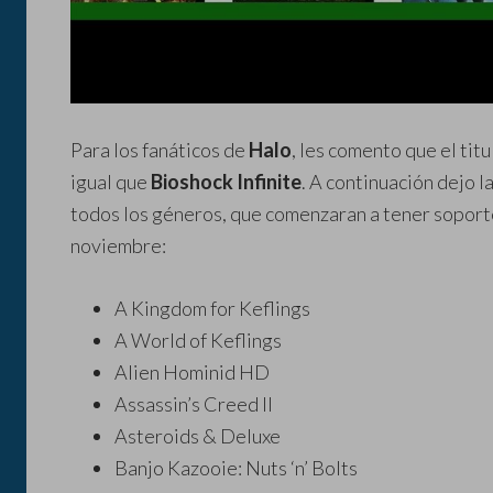
Para los fanáticos de
Halo
, les comento que el titu
igual que
Bioshock Infinite
. A continuación dejo l
todos los géneros, que comenzaran a tener soporte
noviembre:
A Kingdom for Keflings
A World of Keflings
Alien Hominid HD
Assassin’s Creed II
Asteroids & Deluxe
Banjo Kazooie: Nuts ‘n’ Bolts