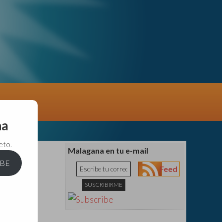
na
eto.
Malagana en tu e-mail
IBE
Feed