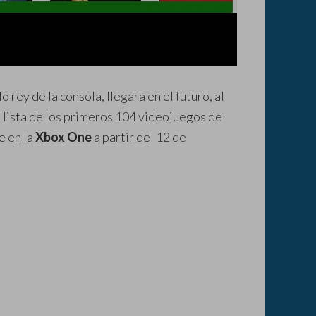
lo rey de la consola, llegara en el futuro, al
a lista de los primeros 104 videojuegos de
 en la
Xbox One
a partir del 12 de