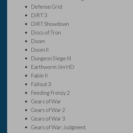
Defense Grid
DiRT 3
DiRT Showdown
Discs of Tron
Doom
Doom II
Dungeon Siege III
Earthworm Jim HD
Fable II
Fallout 3
Feeding Frenzy 2
Gears of War
Gears of War 2
Gears of War 3
Gears of War: Judgment