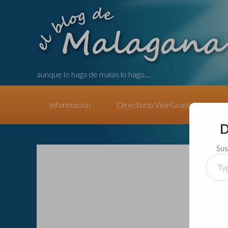
aunque lo haga de malas lo hago....
Información
Directorio VivirGuadalajara
D
Sus
Type
your
email