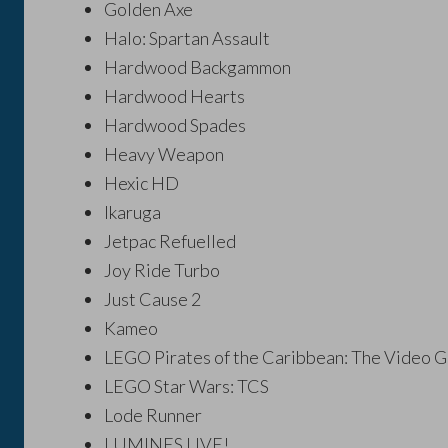
Golden Axe
Halo: Spartan Assault
Hardwood Backgammon
Hardwood Hearts
Hardwood Spades
Heavy Weapon
Hexic HD
Ikaruga
Jetpac Refuelled
Joy Ride Turbo
Just Cause 2
Kameo
LEGO Pirates of the Caribbean: The Video 
LEGO Star Wars: TCS
Lode Runner
LUMINES LIVE!