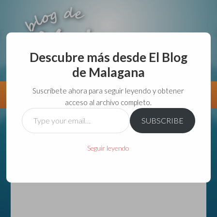
Descubre más desde El Blog
de Malagana
aunque lo haga de malas lo hago....
Suscríbete ahora para seguir leyendo y obtener
Información
Directorio VivirGuadalajara
acceso al archivo completo.
Type
SUBSCRIBE
your
email…
Seguir leyendo