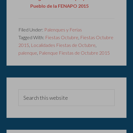
Pueblo de la FENAPO 2015
Filed Under:
Palenques y Ferias
Tagged With:
Fiestas Octubre
,
Fiestas Octubre
2015
,
Localidades Fiestas de Octubre
,
palenque
,
Palenque Fiestas de Octubre 2015