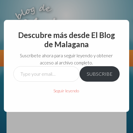
Descubre más desde El Blog
de Malagana
aunque lo haga de malas lo hago....
Suscríbete ahora para seguir leyendo y obtener
Información
Directorio VivirGuadalajara
acceso al archivo completo.
Type
SUBSCRIBE
your
email…
Seguir leyendo