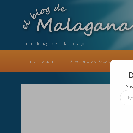
aunque lo haga de malas lo hago....
Información
Directorio VivirGuadalajara
D
Sus
Type
your
email