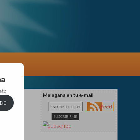
na
eto.
Malagana en tu e-mail
IBE
Feed