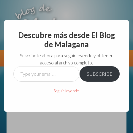
Descubre más desde El Blog
de Malagana
aunque lo haga de malas lo hago....
Suscríbete ahora para seguir leyendo y obtener
Información
Directorio VivirGuadalajara
acceso al archivo completo.
Type
SUBSCRIBE
your
email…
Seguir leyendo