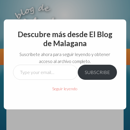
Descubre más desde El Blog
de Malagana
aunque lo haga de malas lo hago....
Suscríbete ahora para seguir leyendo y obtener
Información
Directorio VivirGuadalajara
acceso al archivo completo.
Type
SUBSCRIBE
your
email…
Seguir leyendo