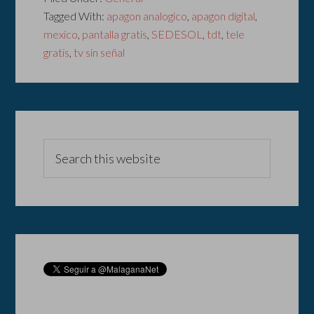
Tagged With:
apagon analogico
,
apagon digital
,
mexico
,
pantalla gratis
,
SEDESOL
,
tdt
,
tele
gratis
,
tv sin señal