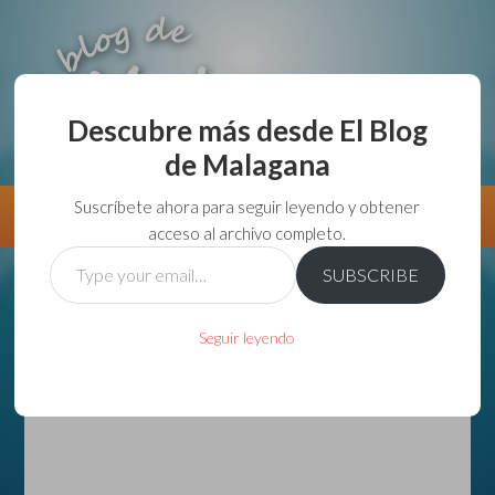
Descubre más desde El Blog
de Malagana
aunque lo haga de malas lo hago....
Suscríbete ahora para seguir leyendo y obtener
Información
Directorio VivirGuadalajara
acceso al archivo completo.
Type
SUBSCRIBE
your
email…
Seguir leyendo