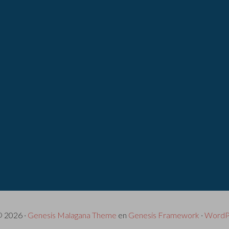
© 2026 ·
Genesis Malagana Theme
en
Genesis Framework
·
WordP