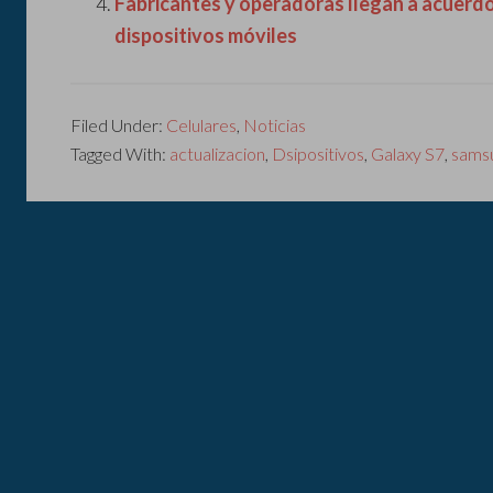
Fabricantes y operadoras llegan a acuerdo
dispositivos móviles
Filed Under:
Celulares
,
Noticias
Tagged With:
actualizacion
,
Dsipositivos
,
Galaxy S7
,
sams