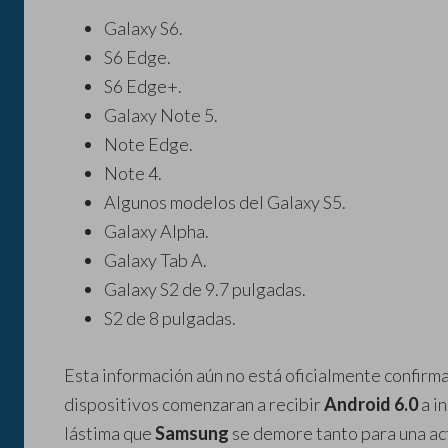
Galaxy S6.
S6 Edge.
S6 Edge+.
Galaxy Note 5.
Note Edge.
Note 4.
Algunos modelos del Galaxy S5.
Galaxy Alpha.
Galaxy Tab A.
Galaxy S2 de 9.7 pulgadas.
S2 de 8 pulgadas.
Esta información aún no está oficialmente confirm
dispositivos comenzaran a recibir
Android 6.0
a in
lástima que
Samsung
se demore tanto para una act