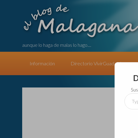
aunque lo haga de malas lo hago....
Información
Directorio VivirGuadalajara
D
Sus
Type
your
email