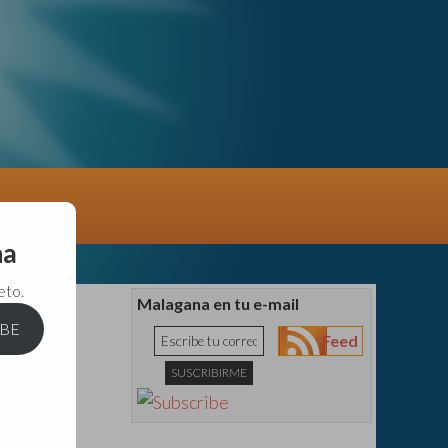
na
eto.
Malagana en tu e-mail
IBE
Feed