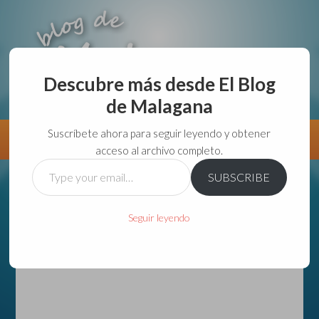
Descubre más desde El Blog
de Malagana
aunque lo haga de malas lo hago....
Suscríbete ahora para seguir leyendo y obtener
Información
Directorio VivirGuadalajara
acceso al archivo completo.
Type
SUBSCRIBE
your
email…
Seguir leyendo