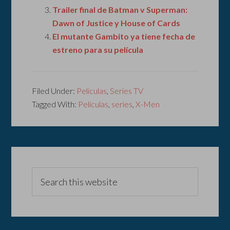
Trailer final de Batman v Superman:
Dawn of Justice y House of Cards
El mutante Gambito ya tiene fecha de
estreno para su película
Filed Under:
Películas
,
Series TV
Tagged With:
Películas
,
series
,
X-Men