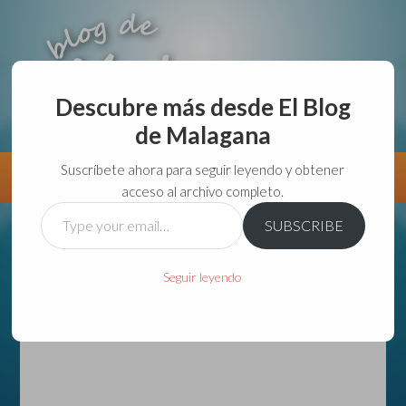
Descubre más desde El Blog
de Malagana
aunque lo haga de malas lo hago....
Suscríbete ahora para seguir leyendo y obtener
Información
Directorio VivirGuadalajara
acceso al archivo completo.
Type
SUBSCRIBE
your
email…
Seguir leyendo